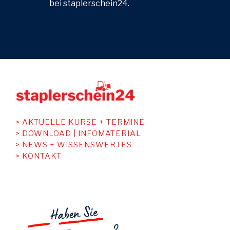
bei staplerschein24.
> AKTUELLE KURSE + TERMINE
>
DOWNLOAD | INFOMATERIAL
> NEWS + WISSENSWERTES
> KONTAKT