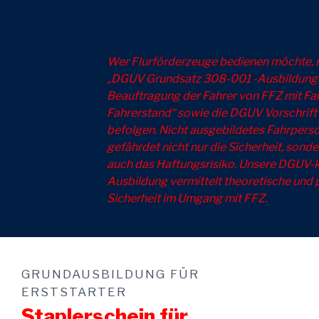
Wer Flurförderzeuge bedienen möchte, 
„DGUV Grundsatz 308-001 -Ausbildung
Beauftragung der Fahrer von FFZ mit Fah
Fahrerstand“ sowie die DGUV Vorschrift
befolgen. Nicht ausgebildetes Fahrpers
gefährdet nicht nur die Sicherheit, sonde
auch das Haftungsrisiko. Unsere DGUV
Ausbildung vermittelt theoretische und 
Sicherheit im Umgang mit FFZ.
GRUNDAUSBILDUNG FÜR
ERSTSTARTER
Staplerschein für