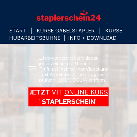
START
|
KURSE GABELSTAPLER
|
KURSE
HUBARBEITSBÜHNE
|
INFO + DOWNLOAD
... top-vorbereitet und das zu
jeder Zeit auf die Theorie-
Prüfung | mehrteiliger Videokurs
- mit Arbeitsbuch - Testfragen/-
prüfung | 100% DGUV-konform
JETZT
MIT
ONLINE-KURS
"
STAPLERSCHEIN
"